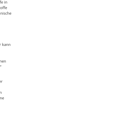
fe in
toffe
inische
r kann
nnen
“
er
en
ine