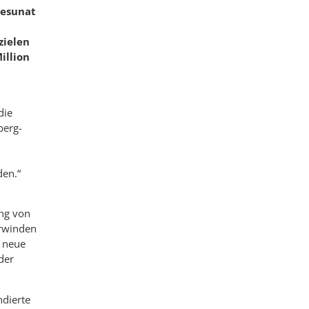
tesunat
zielen
illion
die
berg-
den.“
ung von
erwinden
r neue
der
ndierte