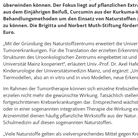
überwinden können. Der Fokus liegt auf pflanzlichen Ext
aus dem Einjährigen Beifuß, Curcumin aus der Kurkuma-Wur
Behandlungsmethoden um den Einsatz von Naturstoffen zu
zu können. Die Brigitta und Norbert Muth-Stiftung förder
Euro.
„Mit der Gründung des Naturstoffzentrums erweitert die Univers
Tumorerkrankungen. Für die Translation der erzielten Erkenntn
Strukturen des Uroonkologischen Zentrums eingebettet ist und
Universität Mainz kooperiert“, erläutert Univ.-Prof. Dr. Axel Ha
Kinderurologie der Universitätsmedizin Mainz, und ergänzt: „U
Tiermodellen, also an in vitro und in vivo Modellen, neue Erke
Im Rahmen der Tumortherapie können sich einzelne Krebszellen
erzielen nicht mehr die gewünschte Wirkung. Tatsächlich stel
fortgeschrittenen Krebserkrankungen dar. Entsprechend wächst 
oder in einer sogenannten integrativen Therapie die Wirkung ex
Arzneimittel dienen häufig pflanzliche Wirkstoffe aus der Natu
Schulmedizin auf diesen sogenannten Naturstoffen.
„Viele Naturstoffe gelten als vielversprechendes Mittel gegen K