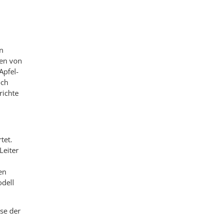
n
zen von
Apfel-
och
richte
tet.
Leiter
en
odell
se der