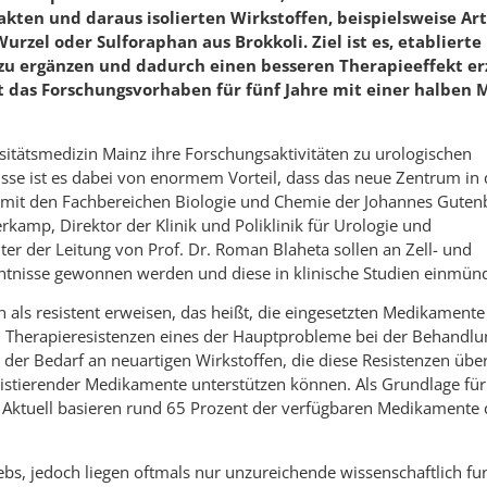
rakten und daraus isolierten Wirkstoffen, beispielsweise Ar
zel oder Sulforaphan aus Brokkoli. Ziel ist es, etablierte
 ergänzen und dadurch einen besseren Therapieeffekt er
t das Forschungsvorhaben für fünf Jahre mit einer halben M
itätsmedizin Mainz ihre Forschungsaktivitäten zu urologischen
isse ist es dabei von enormem Vorteil, dass das neue Zentrum in 
 mit den Fachbereichen Biologie und Chemie der Johannes Guten
ferkamp, Direktor der Klinik und Poliklinik für Urologie und
nter der Leitung von Prof. Dr. Roman Blaheta sollen an Zell- und
nntnisse gewonnen werden und diese in klinische Studien einmün
 als resistent erweisen, das heißt, die eingesetzten Medikamente
len Therapieresistenzen eines der Hauptprobleme bei der Behandl
der Bedarf an neuartigen Wirkstoffen, die diese Resistenzen üb
istierender Medikamente unterstützen können. Als Grundlage fü
r. Aktuell basieren rund 65 Prozent der verfügbaren Medikamente 
rebs, jedoch liegen oftmals nur unzureichende wissenschaftlich fu