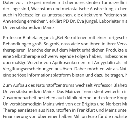
Daten vor. In Experimenten mit chemoresistenten Tumorzelllinien
der Lage sind, Wachstum und metastatische Ausbreitung zu hemme
auch in Krebszellen zu untersuchen, die direkt vom Patienten st
Anwendung erreichen“, erklärt PD Dr. Eva Jüngel, Laborleiterin 
Universitätsmedizin Mainz.
Professor Blaheta ergänzt: „Bei Betroffenen mit einer fortgesc
Behandlungen groß. So groß, dass viele von ihnen in ihrer Verzw
therapieren. Manche der auf dem Markt erhältlichen Produkte e
eine Selbsttherapie schwerwiegende Folgen haben, insbesondere 
übermäßige Verzehr von Aprikosenkernen mit Amygdalin als In
Vergiftungserscheinungen auslösen. Daher möchten wir als Na
eine seriöse Informationsplattform bieten und dazu beitragen,
Zum Aufbau des Naturstoffzentrums wechselt Professor Blaheta
Universitätsmedizin Mainz. Das Mainzer Team steht weiterhin 
Zusammenarbeit bestehen auch klinikinterne und externe Koope
Universitätsmedizin Mainz wird von der Brigitta und Norbert Mu
Therapieansätzen aus Naturstoffen in Frankfurt und Mainz unters
Finanzierung von über einer halben Million Euro für die nächste