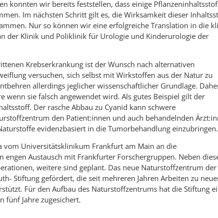
 konnten wir bereits feststellen, dass einige Pflanzeninhaltsstof
n. Im nächsten Schritt gilt es, die Wirksamkeit dieser Inhaltss
ammen. Nur so können wir eine erfolgreiche Translation in die kl
an der Klinik und Poliklinik für Urologie und Kinderurologie der
hrittenen Krebserkrankung ist der Wunsch nach alternativen
eiflung versuchen, sich selbst mit Wirkstoffen aus der Natur zu
ntbehren allerdings jeglicher wissenschaftlicher Grundlage. Dahe
wenn sie falsch angewendet wird. Als gutes Beispiel gilt der
haltsstoff. Der rasche Abbau zu Cyanid kann schwere
turstoffzentrum den Patient:innen und auch behandelnden Ärzt:i
 Naturstoffe evidenzbasiert in die Tumorbehandlung einzubringen.
 vom Universitätsklinikum Frankfurt am Main an die
im engen Austausch mit Frankfurter Forschergruppen. Neben dies
rationen, weitere sind geplant. Das neue Naturstoffzentrum der
th- Stiftung gefördert, die seit mehreren Jahren Arbeiten zu neu
tützt. Für den Aufbau des Naturstoffzentrums hat die Stiftung e
n fünf Jahre zugesichert.