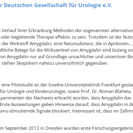
 Deutschen Gesellschaft für Urologie e.V.
 Verlauf ihrer Erkrankung Methoden der sogenannten alternative
 oder begleitende Therapie effektiv zu sein. Trotzdem ist der Nut
t der Wirkstoff Amygdalin, eine Natursubstanz, die in Aprikosen-, 
haftliche Belege für die Wirksamkeit von Amygdalin sind bislang n
 von Amygdalin nur auf Grundlage unsachlicher und unseriöser Be
er stehen Skeptikern nahezu unversöhnlich gegenüber.
eine Pilotstudie an der Goethe-Universitätsklinik Frankfurt gestar
 für Urologie und Kinderurologie, sowie Prof. Dr. Roman Blaheta, 
 Experimenten der Nachweis erbracht worden, dass Amygdalin das
Erste Auswertungen geben Hinweise darauf, dass Amygdalin in d
s-stimuliernde Signale blockiert. Interessant ist, dass im Zellm
e im September 2013 in Dresden wurden erste Forschungsergebnis